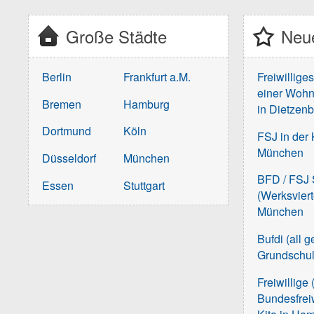
Große Städte
Neue
Berlin
Frankfurt a.M.
Freiwillige
einer Wohn
Bremen
Hamburg
in Dietzen
Dortmund
Köln
FSJ in der 
München
Düsseldorf
München
BFD / FSJ S
Essen
Stuttgart
(Werksvier
München
Bufdi (all 
Grundschu
Freiwillige 
Bundesfreiw