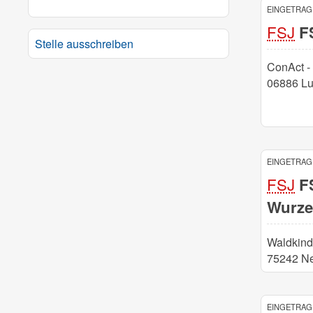
EINGETRAGE
FSJ
FS
Stelle ausschreiben
ConAct -
06886 Lu
EINGETRAGE
FSJ
FS
Wurzel
Waldkind
75242 N
EINGETRAGE