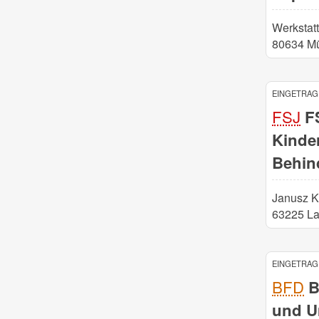
Werkstatt
80634 M
EINGETRAGE
FSJ
FS
Kinde
Behin
Janusz K
63225 L
EINGETRAGE
BFD
B
und U