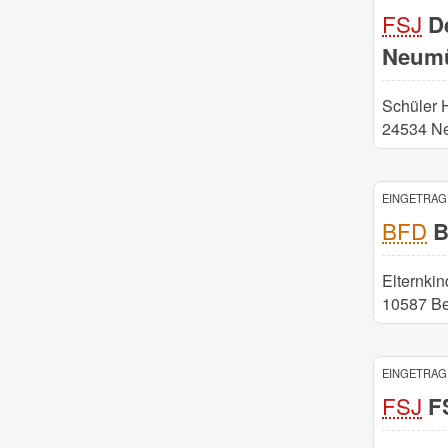
FSJ
De
Neumü
Schüler 
24534 N
EINGETRAGE
BFD
B
Elternkin
10587 Be
EINGETRAGE
FSJ
FS