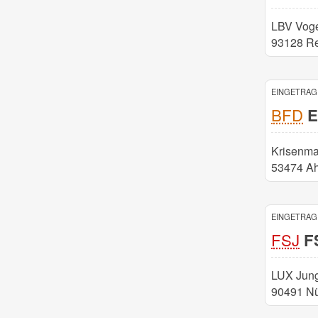
LBV Voge
93128 Re
EINGETRAGE
BFD
E
Krisenm
53474 Ah
EINGETRAGE
FSJ
FS
LUX Jung
90491 N