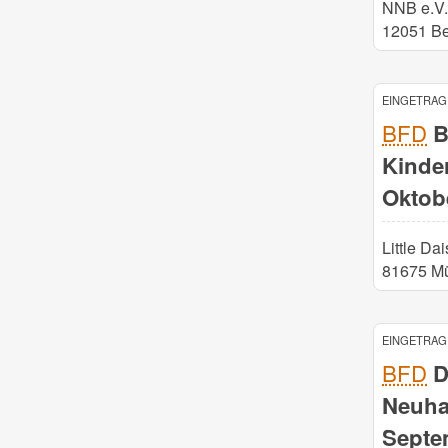
NNB e.V.
12051 Be
EINGETRAGE
BFD
BF
Kinde
Oktob
Little Dai
81675 M
EINGETRAGE
BFD
D
Neuha
Septe