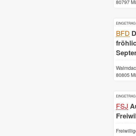
80797 M
EINGETRAGE
BFD
D
fröhli
Septe
Walmdach
80805 M
EINGETRAGE
FSJ
Au
Freiwi
Freiwilli