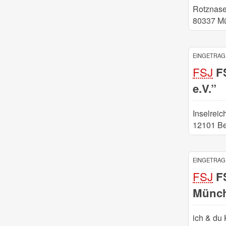
Rotznase
80337 M
EINGETRAGE
FSJ
FS
e.V.”
Inselreic
12101 Be
EINGETRAGE
FSJ
FS
Münc
ich & du