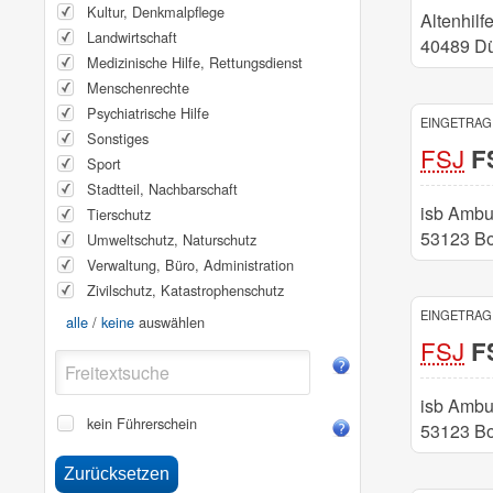
Kultur, Denkmalpflege
Altenhilf
Landwirtschaft
40489 Dü
Medizinische Hilfe, Rettungsdienst
Menschenrechte
Psychiatrische Hilfe
EINGETRAGE
Sonstiges
FSJ
FS
Sport
Stadtteil, Nachbarschaft
isb Ambu
Tierschutz
53123 Bo
Umweltschutz, Naturschutz
Verwaltung, Büro, Administration
Zivilschutz, Katastrophenschutz
EINGETRAGE
alle
/
keine
auswählen
FSJ
FS
isb Ambu
kein Führerschein
53123 Bo