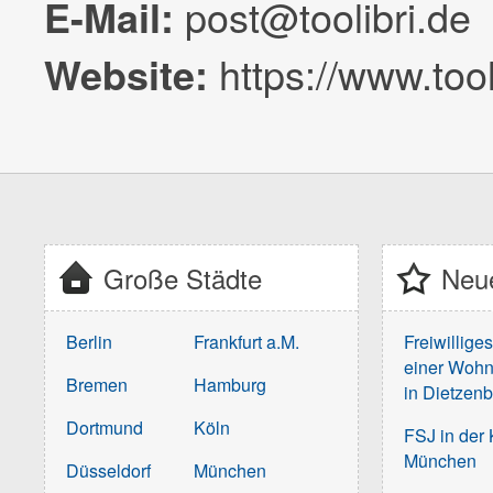
post@toolibri.de
E-Mail:
https://www.tool
Website:
Große Städte
Neue
Berlin
Frankfurt a.M.
Freiwillige
einer Wohn
Bremen
Hamburg
in Dietzen
Dortmund
Köln
FSJ in der 
München
Düsseldorf
München