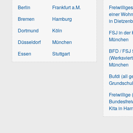
Berlin
Frankfurt a.M.
Freiwillige
einer Wohn
Bremen
Hamburg
in Dietzen
Dortmund
Köln
FSJ in der 
München
Düsseldorf
München
BFD / FSJ S
Essen
Stuttgart
(Werksvier
München
Bufdi (all 
Grundschu
Freiwillige 
Bundesfreiw
Kita in Ha