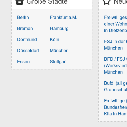
Große Städte
Neue
Berlin
Frankfurt a.M.
Freiwillige
einer Wohn
Bremen
Hamburg
in Dietzen
Dortmund
Köln
FSJ in der 
München
Düsseldorf
München
BFD / FSJ S
Essen
Stuttgart
(Werksvier
München
Bufdi (all 
Grundschu
Freiwillige 
Bundesfreiw
Kita in Ha