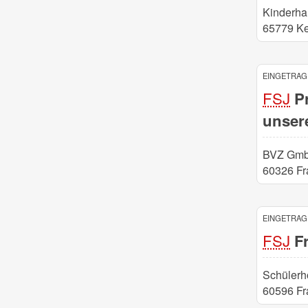
Kinderha
65779 K
EINGETRAGE
FSJ
Pr
unser
BVZ Gm
60326 Fr
EINGETRAGE
FSJ
Fr
Schülerh
60596 Fr