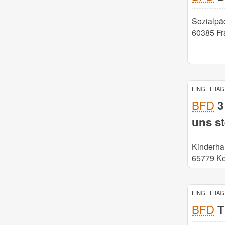
Sozialpä
60385 Fr
EINGETRAGE
BFD
3
uns st
Kinderha
65779 K
EINGETRAGE
BFD
T