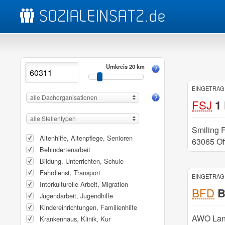
Umkreis 20 km
EINGETRAGE
alle Dachorganisationen
FSJ
1 
alle Stellentypen
Smiling F
Altenhilfe, Altenpflege, Senioren
63065 Of
Behindertenarbeit
Bildung, Unterrichten, Schule
Fahrdienst, Transport
EINGETRAGE
Interkulturelle Arbeit, Migration
BFD
B
Jugendarbeit, Jugendhilfe
Kindereinrichtungen, Familienhilfe
AWO La
Krankenhaus, Klinik, Kur