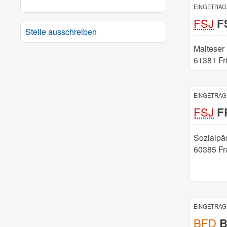
EINGETRAGE
FSJ
FS
Stelle ausschreiben
Malteser
61381 Fri
EINGETRAGE
FSJ
FR
Sozialpä
60385 Fr
EINGETRAGE
BFD
B