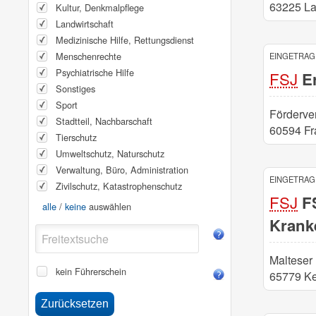
63225 L
Kultur, Denkmalpflege
Landwirtschaft
Medizinische Hilfe, Rettungsdienst
Menschenrechte
EINGETRAGE
Psychiatrische Hilfe
FSJ
Er
Sonstiges
Sport
Förderver
Stadtteil, Nachbarschaft
60594 Fr
Tierschutz
Umweltschutz, Naturschutz
Verwaltung, Büro, Administration
EINGETRAGE
Zivilschutz, Katastrophenschutz
FSJ
FS
alle
/
keine
auswählen
Krank
Malteser 
kein Führerschein
65779 K