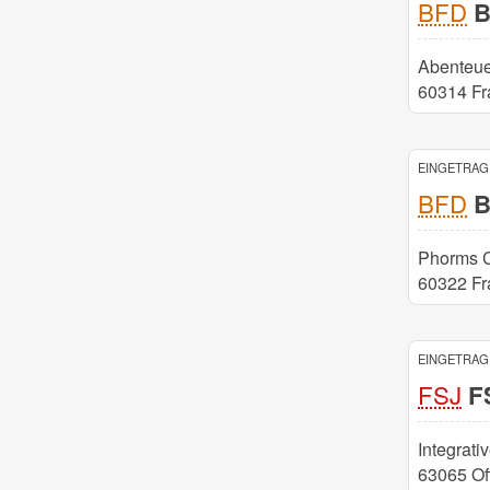
BFD
B
Abenteue
60314 Fr
EINGETRAGE
BFD
Bu
Phorms C
60322 Fra
EINGETRAGE
FSJ
FS
Integrati
63065 Of