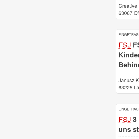
Creative
63067 Of
EINGETRAGE
FSJ
FS
Kinde
Behin
Janusz K
63225 L
EINGETRAGE
FSJ
3 
uns st