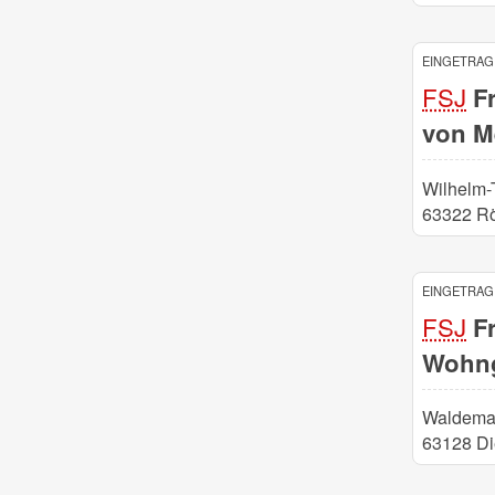
EINGETRAGE
FSJ
Fr
von M
Wilhelm
63322 R
EINGETRAGE
FSJ
Fr
Wohng
Waldemar
63128 Di