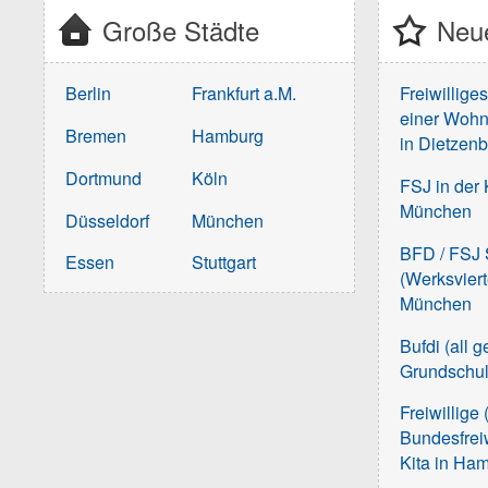
Große Städte
Neue
Berlin
Frankfurt a.M.
Freiwillige
einer Wohn
Bremen
Hamburg
in Dietzen
Dortmund
Köln
FSJ in der 
München
Düsseldorf
München
BFD / FSJ S
Essen
Stuttgart
(Werksvier
München
Bufdi (all 
Grundschu
Freiwillige 
Bundesfreiw
Kita in Ha