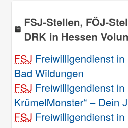
FSJ-Stellen, FÖJ-Ste
DRK in Hessen Volu
FSJ
Freiwilligendienst i
Bad Wildungen
FSJ
Freiwilligendienst i
KrümelMonster“ – Dein Ja
FSJ
Freiwilligendienst i