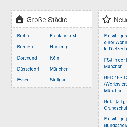
Große Städte
Neue
Berlin
Frankfurt a.M.
Freiwillige
einer Wohn
Bremen
Hamburg
in Dietzen
Dortmund
Köln
FSJ in der 
München
Düsseldorf
München
BFD / FSJ S
Essen
Stuttgart
(Werksvier
München
Bufdi (all 
Grundschu
Freiwillige 
Bundesfreiw