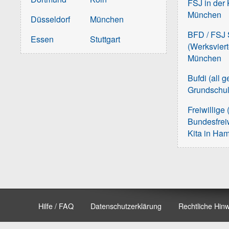
FSJ in der 
München
Düsseldorf
München
BFD / FSJ S
Essen
Stuttgart
(Werksvier
München
Bufdi (all 
Grundschu
Freiwillige 
Bundesfreiw
Kita in Ha
Hilfe / FAQ
Datenschutzerklärung
Rechtliche Hin