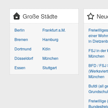
Große Städte
Neue
Berlin
Frankfurt a.M.
Freiwillige
einer Wohn
Bremen
Hamburg
in Dietzen
Dortmund
Köln
FSJ in der 
München
Düsseldorf
München
BFD / FSJ S
Essen
Stuttgart
(Werksvier
München
Bufdi (all 
Grundschu
Freiwillige 
Bundesfreiw