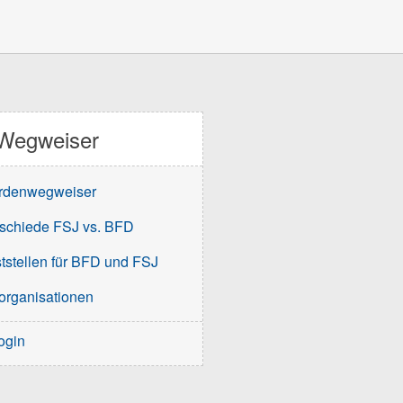
Wegweiser
rdenwegweiser
schiede FSJ vs. BFD
tstellen für BFD und FSJ
organisationen
ogin