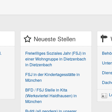
Neueste Stellen
.
Freiwilliges Soziales Jahr (FSJ) in
Behö
einer Wohngruppe in Dietzenbach
Unter
in Dietzenbach
Diens
FSJ in der Kindertagesstätte in
München
Dach
BFD / FSJ Stelle in Kita
L
(Werksviertel Haidhausen) in
München
Bufdi (all genders) in unserer