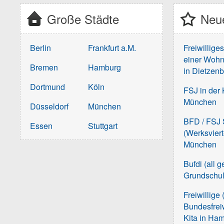
Große Städte
Neue
Berlin
Frankfurt a.M.
Freiwillige
einer Wohn
Bremen
Hamburg
in Dietzen
Dortmund
Köln
FSJ in der 
München
Düsseldorf
München
BFD / FSJ S
Essen
Stuttgart
(Werksvier
München
Bufdi (all 
Grundschu
Freiwillige 
Bundesfreiw
Kita in Ha