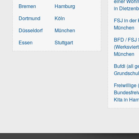
einer Wohn
Bremen
Hamburg
in Dietzen
Dortmund
Köln
FSJ in der 
München
Düsseldorf
München
BFD / FSJ S
Essen
Stuttgart
(Werksvier
München
Bufdi (all 
Grundschu
Freiwillige 
Bundesfreiw
Kita in Ha