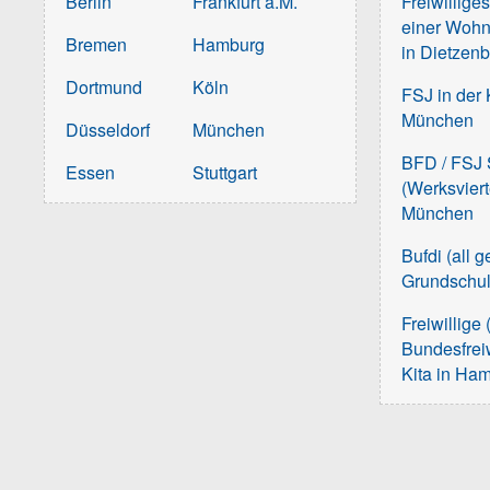
Berlin
Frankfurt a.M.
Freiwillige
einer Wohn
Bremen
Hamburg
in Dietzen
Dortmund
Köln
FSJ in der 
München
Düsseldorf
München
BFD / FSJ S
Essen
Stuttgart
(Werksvier
München
Bufdi (all 
Grundschu
Freiwillige 
Bundesfreiw
Kita in Ha