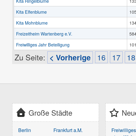
Kita Ringelblume
13
Kita Elfenblume
10
Kita Mohnblume
13
Freizeitheim Wartenberg e.V.
58
Freiwilliges Jahr Beteiligung
10
Zu Seite:
< Vorherige
16
17
18
Große Städte
Neue
Berlin
Frankfurt a.M.
Freiwillige