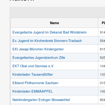
Name
P
Evangelische Jugend im Dekanat Bad Windsheim
91
Ev. Jugend im Kirchenkreis Simmern-Trarbach
55
EKI Jesaja München Kindergarten
81
Evangelisches Jugendzentrum Zille
52
EKT Obst und Gemüse e.V.
10
Kinderladen Tausendfüßler
13
Elbland Philharmonie Sachsen
01
Kinderladen EMMAAPFEL
10
Natrkindergarten Erdnger Mooswichtel
85