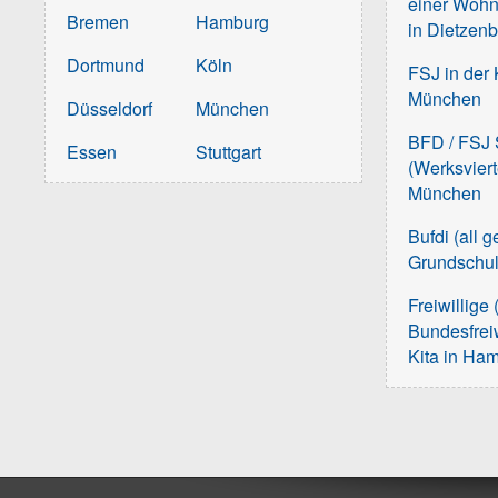
einer Wohn
Bremen
Hamburg
in Dietzen
Dortmund
Köln
FSJ in der 
München
Düsseldorf
München
BFD / FSJ S
Essen
Stuttgart
(Werksvier
München
Bufdi (all 
Grundschu
Freiwillige 
Bundesfreiw
Kita in Ha