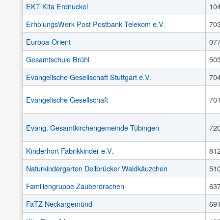
EKT Kita Erdnuckel
10
ErholungsWerk Post Postbank Telekom e.V.
70
Europa-Orient
07
Gesamtschule Brühl
50
Evangelische Gesellschaft Stuttgart e.V.
70
Evangelische Gesellschaft
70
Evang. Gesamtkirchengemeinde Tübingen
72
Kinderhort Fabrikkinder e.V.
81
Naturkindergarten Dellbrücker Waldkäuzchen
51
Familiengruppe Zauberdrachen
63
FaTZ Neckargemünd
69