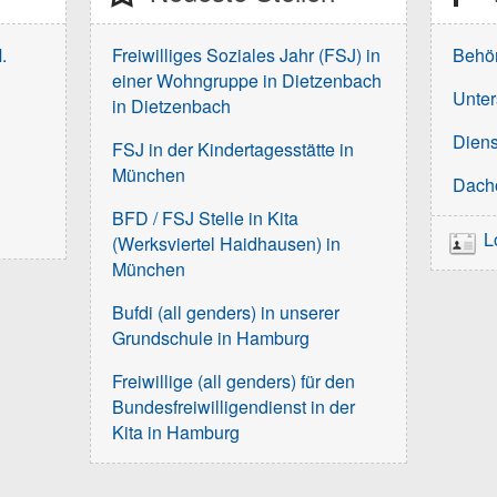
.
Freiwilliges Soziales Jahr (FSJ) in
Behö
einer Wohngruppe in Dietzenbach
Unter
in Dietzenbach
Diens
FSJ in der Kindertagesstätte in
München
Dach
BFD / FSJ Stelle in Kita
L
(Werksviertel Haidhausen) in
München
Bufdi (all genders) in unserer
Grundschule in Hamburg
Freiwillige (all genders) für den
Bundesfreiwilligendienst in der
Kita in Hamburg