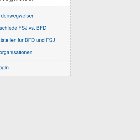
rdenwegweiser
schiede FSJ vs. BFD
tstellen für BFD und FSJ
organisationen
ogin