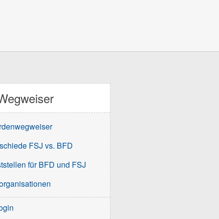
Wegweiser
rdenwegweiser
schiede FSJ vs. BFD
tstellen für BFD und FSJ
organisationen
ogin