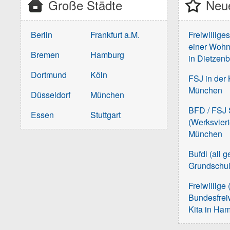
Große Städte
Neue
Berlin
Frankfurt a.M.
Freiwillige
einer Wohn
Bremen
Hamburg
in Dietzen
Dortmund
Köln
FSJ in der 
München
Düsseldorf
München
BFD / FSJ S
Essen
Stuttgart
(Werksvier
München
Bufdi (all 
Grundschu
Freiwillige 
Bundesfreiw
Kita in Ha