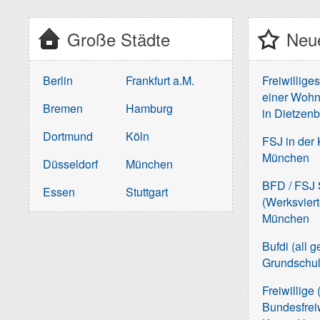
Große Städte
Neue
Berlin
Frankfurt a.M.
Freiwillige
einer Wohn
Bremen
Hamburg
in Dietzen
Dortmund
Köln
FSJ in der 
München
Düsseldorf
München
BFD / FSJ S
Essen
Stuttgart
(Werksvier
München
Bufdi (all 
Grundschu
Freiwillige 
Bundesfreiw