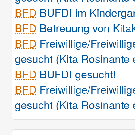
BFD
BUFDI im Kindergar
BFD
Betreuung von Kita
BFD
Freiwillige/Freiwilli
gesucht (Kita Rosinante 
BFD
BUFDI gesucht!
BFD
Freiwillige/Freiwilli
gesucht (Kita Rosinante 