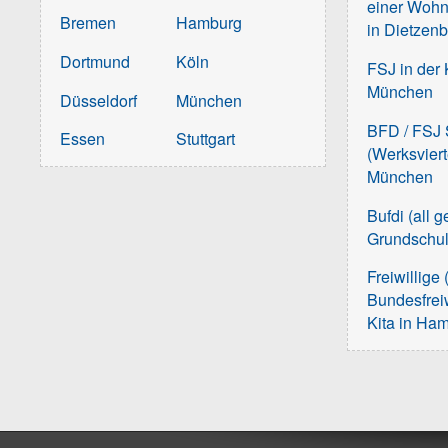
einer Wohn
Bremen
Hamburg
in Dietzen
Dortmund
Köln
FSJ in der 
München
Düsseldorf
München
BFD / FSJ S
Essen
Stuttgart
(Werksvier
München
Bufdi (all 
Grundschu
Freiwillige 
Bundesfreiw
Kita in Ha