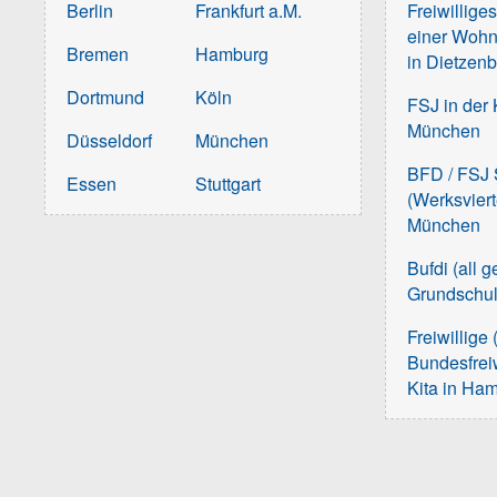
Berlin
Frankfurt a.M.
Freiwillige
einer Wohn
Bremen
Hamburg
in Dietzen
Dortmund
Köln
FSJ in der 
München
Düsseldorf
München
BFD / FSJ S
Essen
Stuttgart
(Werksvier
München
Bufdi (all 
Grundschu
Freiwillige 
Bundesfreiw
Kita in Ha