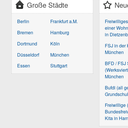
Große Städte
Neue
Berlin
Frankfurt a.M.
Freiwillige
einer Wohn
Bremen
Hamburg
in Dietzen
Dortmund
Köln
FSJ in der 
München
Düsseldorf
München
BFD / FSJ S
Essen
Stuttgart
(Werksvier
München
Bufdi (all 
Grundschu
Freiwillige 
Bundesfreiw
Kita in Ha