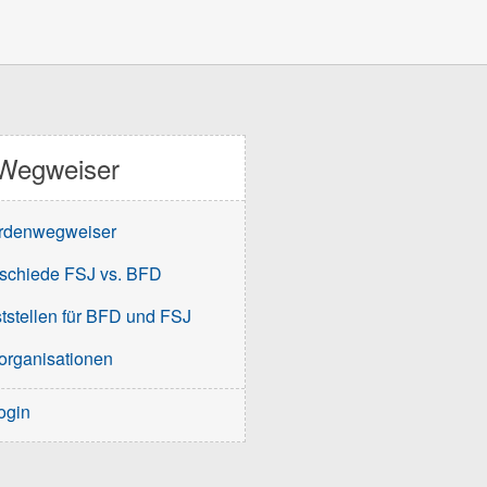
Wegweiser
rdenwegweiser
schiede FSJ vs. BFD
tstellen für BFD und FSJ
organisationen
ogin