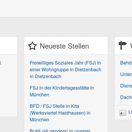
Neueste Stellen
.
Freiwilliges Soziales Jahr (FSJ) in
Behö
einer Wohngruppe in Dietzenbach
Unter
in Dietzenbach
Diens
FSJ in der Kindertagesstätte in
München
Dach
BFD / FSJ Stelle in Kita
L
(Werksviertel Haidhausen) in
München
Bufdi (all genders) in unserer