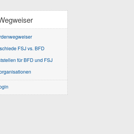
Wegweiser
rdenwegweiser
schiede FSJ vs. BFD
tstellen für BFD und FSJ
organisationen
ogin