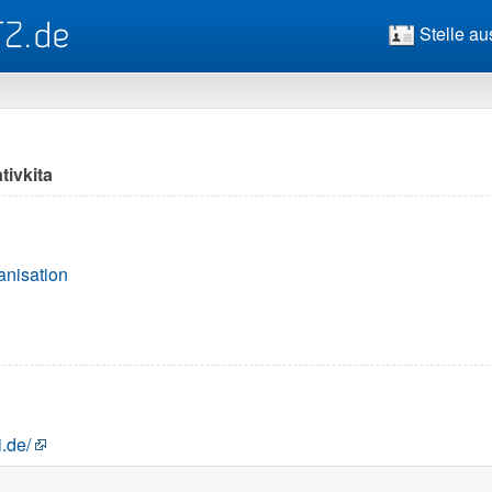
Stelle au
ativkita
anisation
i.de/