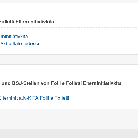
lletti Elterninitiativkita
rninitiativkita
/Asilo italo-tedesco
und BSJ-Stellen von Folli e Folletti Elterninitiativkita
terninitiativ-KITA Folli e Folletti