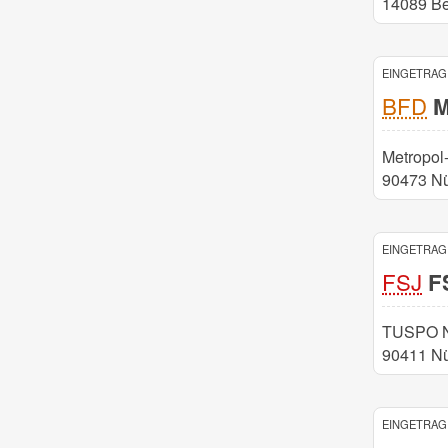
14089 Be
EINGETRAGE
BFD
Mi
Metropol
90473 N
EINGETRAGE
FSJ
FS
TUSPO N
90411 N
EINGETRAGE