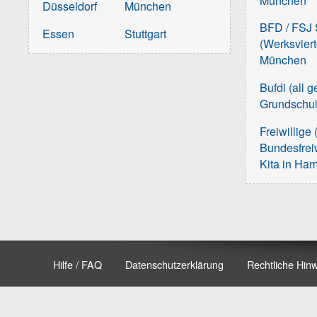
München
Düsseldorf
München
BFD / FSJ S
Essen
Stuttgart
(Werksvier
München
Bufdi (all 
Grundschu
Freiwillige 
Bundesfreiw
Kita in Ha
Hilfe / FAQ
Datenschutzerklärung
Rechtliche Hin