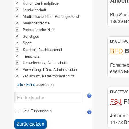
Arbeit
Kultur, Denkmalpflege
Landwirtschaft
Kita Saat
Medizinische Hilfe, Rettungsdienst
13629 Be
Menschenrechte
Psychiatrische Hilfe
Sonstiges
EINGETRAGE
Sport
BFD
B
Stadtteil, Nachbarschaft
Tierschutz
Umweltschutz, Naturschutz
Forscher
Verwaltung, Büro, Administration
66663 Me
Zivilschutz, Katastrophenschutz
alle
/
keine
auswählen
EINGETRAGE
FSJ
FS
kein Führerschein
Johannit
14772 Br