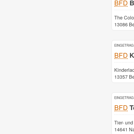
BFD
B
The Colou
13086 Be
EINGETRAGE
BFD
Ki
Kinderlad
13357 Be
EINGETRAGE
BFD
Te
Tier- un
14641 N