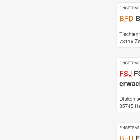
EINGETRAGE
BFD
B
Tischtenn
73119 Zel
EINGETRAGE
FSJ
FS
erwac
Diakonis
35745 He
EINGETRAGE
BFD
E