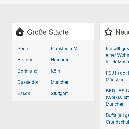
Große Städte
Neue
Berlin
Frankfurt a.M.
Freiwillige
einer Wohn
Bremen
Hamburg
in Dietzen
Dortmund
Köln
FSJ in der 
München
Düsseldorf
München
BFD / FSJ S
Essen
Stuttgart
(Werksvier
München
Bufdi (all 
Grundschu