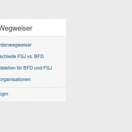
Wegweiser
rdenwegweiser
schiede FSJ vs. BFD
tstellen für BFD und FSJ
organisationen
ogin