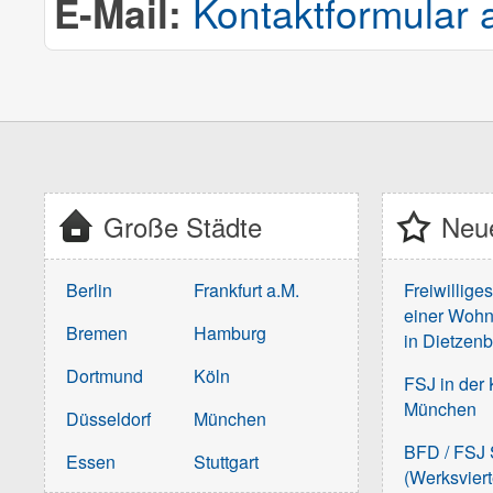
E-Mail:
Kontaktformular 
Große Städte
Neue
Berlin
Frankfurt a.M.
Freiwillige
einer Wohn
Bremen
Hamburg
in Dietzen
Dortmund
Köln
FSJ in der 
München
Düsseldorf
München
BFD / FSJ S
Essen
Stuttgart
(Werksvier