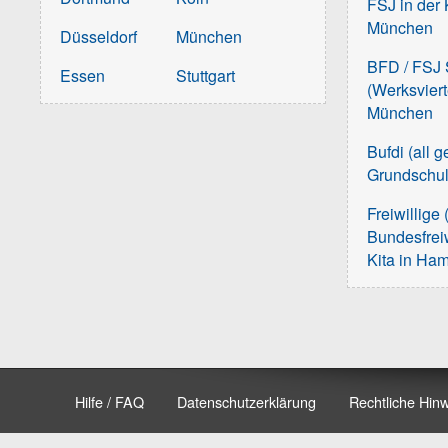
FSJ in der 
München
Düsseldorf
München
BFD / FSJ S
Essen
Stuttgart
(Werksvier
München
Bufdi (all 
Grundschu
Freiwillige 
Bundesfreiw
Kita in Ha
Hilfe / FAQ
Datenschutzerklärung
Rechtliche Hin