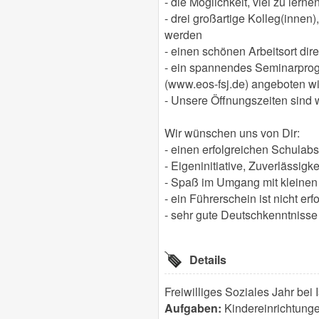
- die Möglichkeit, viel zu lern
- drei großartige Kolleg(innen
werden
- einen schönen Arbeitsort dire
- ein spannendes Seminarprog
(www.eos-fsj.de) angeboten w
- Unsere Öffnungszeiten sind 
Wir wünschen uns von Dir:
- einen erfolgreichen Schulab
- Eigeninitiative, Zuverlässig
- Spaß im Umgang mit kleinen
- ein Führerschein ist nicht erf
- sehr gute Deutschkenntnisse
Details
Freiwilliges Soziales Jahr bei I
Aufgaben:
Kindereinrichtunge