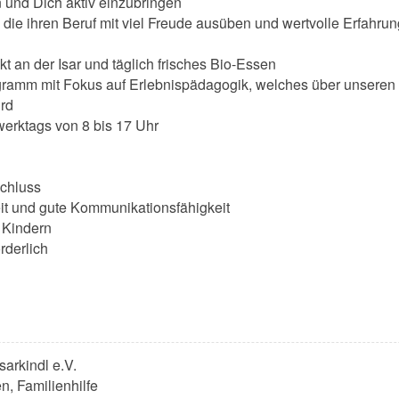
en und Dich aktiv einzubringen
), die ihren Beruf mit viel Freude ausüben und wertvolle Erfahr
kt an der Isar und täglich frisches Bio-Essen
ramm mit Fokus auf Erlebnispädagogik, welches über unseren
ird
werktags von 8 bis 17 Uhr
schluss
keit und gute Kommunikationsfähigkeit
 Kindern
orderlich
sarkindl e.V.
n, Familienhilfe