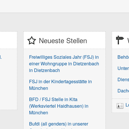
Neueste Stellen
.
Freiwilliges Soziales Jahr (FSJ) in
Behö
einer Wohngruppe in Dietzenbach
Unter
in Dietzenbach
Diens
FSJ in der Kindertagesstätte in
München
Dach
BFD / FSJ Stelle in Kita
L
(Werksviertel Haidhausen) in
München
Bufdi (all genders) in unserer