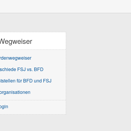
Wegweiser
rdenwegweiser
schiede FSJ vs. BFD
tstellen für BFD und FSJ
organisationen
ogin