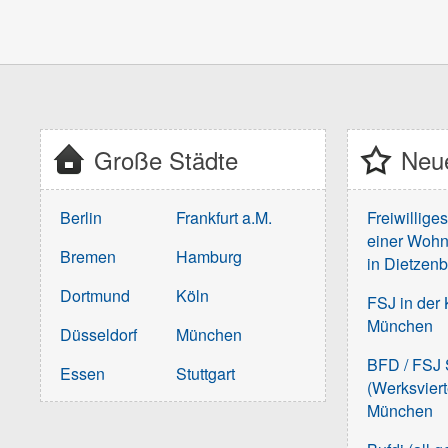
Große Städte
Neue
Berlin
Frankfurt a.M.
Freiwillige
einer Wohn
Bremen
Hamburg
in Dietzen
Dortmund
Köln
FSJ in der 
München
Düsseldorf
München
BFD / FSJ S
Essen
Stuttgart
(Werksvier
München