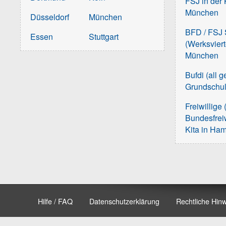
FSJ in der 
München
Düsseldorf
München
BFD / FSJ S
Essen
Stuttgart
(Werksvier
München
Bufdi (all 
Grundschu
Freiwillige 
Bundesfreiw
Kita in Ha
Hilfe / FAQ
Datenschutzerklärung
Rechtliche Hin