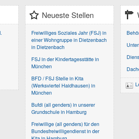
Neueste Stellen
.
Freiwilliges Soziales Jahr (FSJ) in
Behö
einer Wohngruppe in Dietzenbach
Unter
in Dietzenbach
Diens
FSJ in der Kindertagesstätte in
München
Dach
BFD / FSJ Stelle in Kita
L
(Werksviertel Haidhausen) in
München
Bufdi (all genders) in unserer
Grundschule in Hamburg
Freiwillige (all genders) für den
Bundesfreiwilligendienst in der
Kita in Hamburg