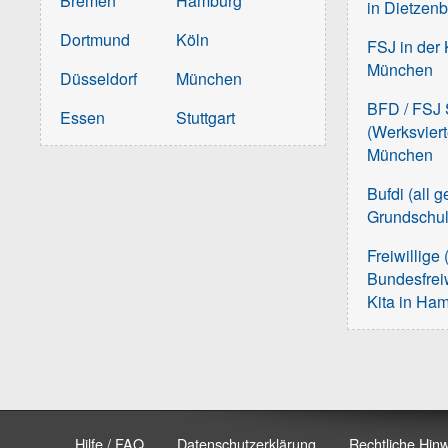
Bremen
Hamburg
in Dietzen
Dortmund
Köln
FSJ in der 
München
Düsseldorf
München
BFD / FSJ S
Essen
Stuttgart
(Werksvier
München
Bufdi (all 
Grundschu
Freiwillige 
Bundesfreiw
Kita in Ha
Hilfe / FAQ
Datenschutzerklärung
Rechtliche Hin