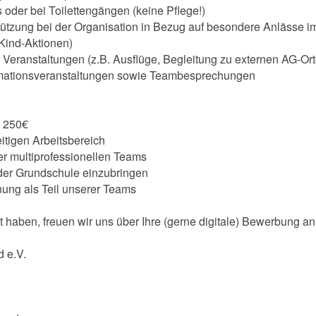
s oder bei Toilettengängen (keine Pflege!)
stützung bei der Organisation in Bezug auf besondere Anlässe
-Kind-Aktionen)
i Veranstaltungen (z.B. Ausflüge, Begleitung zu externen AG-Or
ormationsveranstaltungen sowie Teambesprechungen
n 250€
itigen Arbeitsbereich
der multiprofessionellen Teams
n der Grundschule einzubringen
ung als Teil unserer Teams
 haben, freuen wir uns über Ihre (gerne digitale) Bewerbung an
 e.V.