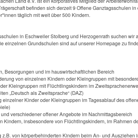
chen Land e.V. ist ein korporatives Mitglied der Arbeiterwohlf
Trägerschaft befinden sich derzeit 9 Offene Ganztagsschulen in
r*innen täglich mit weit über 500 Kindern.
sschulen in Eschweiler Stolberg und Herzogenrath suchen wir 
Die einzelnen Grundschulen sind auf unserer Homepage zu find
iten, Besorgungen und im hauswirtschaftlichen Bereich
derung von einzelnen Kindern oder Kleingruppen mit besonder
 oder Kleingruppen mit Flüchtlingskindern im Zweitsprachener
iten „Deutsch als Zweitsprache“ (DAZ)
g einzelner Kinder oder Kleingruppen im Tagesablauf des offen
iele)
ls und verschiedener offener Angebote im Nachmittagsbereich
von Kindern, insbesondere von Flüchtlingskindern, im Rahmen de
ung z.B. von körperbehinderten Kindern beim An- und Ausziehe