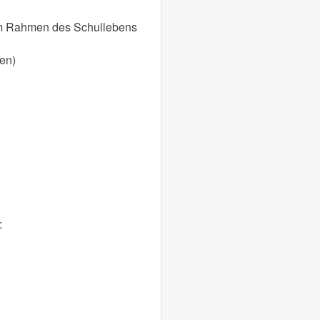
 im Rahmen des Schullebens
ten)
: