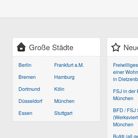
Große Städte
Neue
Berlin
Frankfurt a.M.
Freiwillige
einer Wohn
Bremen
Hamburg
in Dietzen
Dortmund
Köln
FSJ in der 
München
Düsseldorf
München
BFD / FSJ S
Essen
Stuttgart
(Werksvier
München
Bufdi (all 