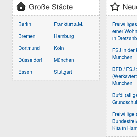
Große Städte
Neue
Berlin
Frankfurt a.M.
Freiwillige
einer Wohn
Bremen
Hamburg
in Dietzen
Dortmund
Köln
FSJ in der 
München
Düsseldorf
München
BFD / FSJ S
Essen
Stuttgart
(Werksvier
München
Bufdi (all 
Grundschu
Freiwillige 
Bundesfreiw
Kita in Ha