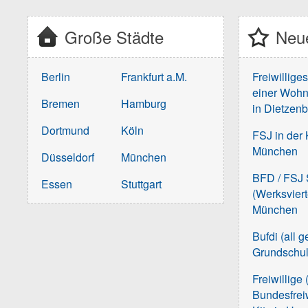
Große Städte
Neue
Berlin
Frankfurt a.M.
Freiwillige
einer Wohn
Bremen
Hamburg
in Dietzen
Dortmund
Köln
FSJ in der 
München
Düsseldorf
München
BFD / FSJ S
Essen
Stuttgart
(Werksvier
München
Bufdi (all 
Grundschu
Freiwillige 
Bundesfreiw