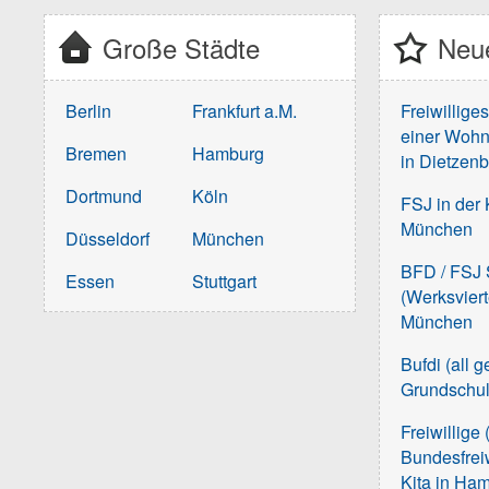
Große Städte
Neue
Berlin
Frankfurt a.M.
Freiwillige
einer Wohn
Bremen
Hamburg
in Dietzen
Dortmund
Köln
FSJ in der 
München
Düsseldorf
München
BFD / FSJ S
Essen
Stuttgart
(Werksvier
München
Bufdi (all 
Grundschu
Freiwillige 
Bundesfreiw
Kita in Ha