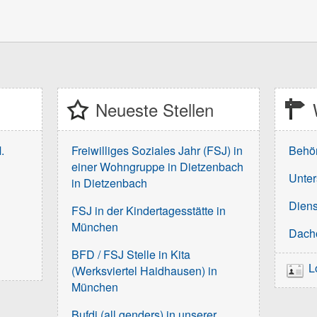
Neueste Stellen
.
Freiwilliges Soziales Jahr (FSJ) in
Behö
einer Wohngruppe in Dietzenbach
Unter
in Dietzenbach
Diens
FSJ in der Kindertagesstätte in
München
Dach
BFD / FSJ Stelle in Kita
L
(Werksviertel Haidhausen) in
München
Bufdi (all genders) in unserer