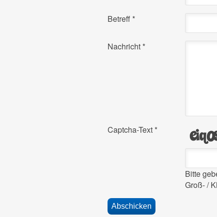
Betreff
*
Nachricht
*
Captcha-Text
*
Bitte ge
Groß- / K