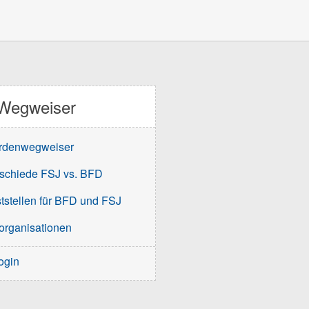
Wegweiser
rdenwegweiser
schiede FSJ vs. BFD
tstellen für BFD und FSJ
organisationen
ogin