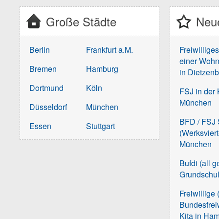
Große Städte
Neue
Berlin
Frankfurt a.M.
Freiwillige
einer Wohn
Bremen
Hamburg
in Dietzen
Dortmund
Köln
FSJ in der 
München
Düsseldorf
München
BFD / FSJ S
Essen
Stuttgart
(Werksvier
München
Bufdi (all 
Grundschu
Freiwillige 
Bundesfreiw
Kita in Ha