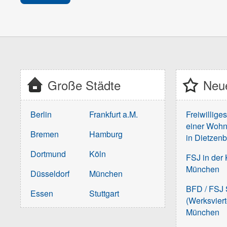
Große Städte
Neue
Berlin
Frankfurt a.M.
Freiwillige
einer Wohn
Bremen
Hamburg
in Dietzen
Dortmund
Köln
FSJ in der 
München
Düsseldorf
München
BFD / FSJ S
Essen
Stuttgart
(Werksvier
München