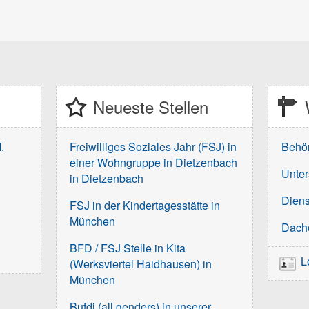
Neueste Stellen
.
Freiwilliges Soziales Jahr (FSJ) in
Behö
einer Wohngruppe in Dietzenbach
Unter
in Dietzenbach
Diens
FSJ in der Kindertagesstätte in
München
Dach
BFD / FSJ Stelle in Kita
L
(Werksviertel Haidhausen) in
München
Bufdi (all genders) in unserer