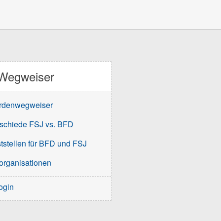
Wegweiser
rdenwegweiser
schiede FSJ vs. BFD
tstellen für BFD und FSJ
organisationen
ogin