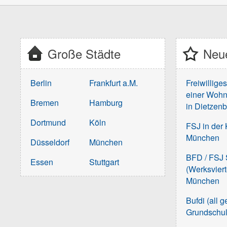
Große Städte
Neue
Berlin
Frankfurt a.M.
Freiwillige
einer Wohn
Bremen
Hamburg
in Dietzen
Dortmund
Köln
FSJ in der 
München
Düsseldorf
München
BFD / FSJ S
Essen
Stuttgart
(Werksvier
München
Bufdi (all 
Grundschu