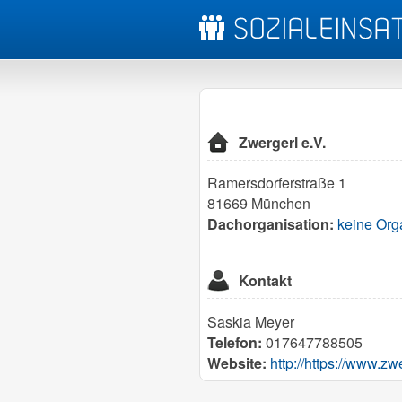
Zwergerl e.V.
Ramersdorferstraße 1
81669 München
Dachorganisation:
keine Org
Kontakt
Saskia Meyer
Telefon:
017647788505
Website:
http://https://www.zw