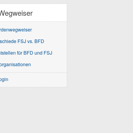
Wegweiser
rdenwegweiser
schiede FSJ vs. BFD
tstellen für BFD und FSJ
organisationen
ogin