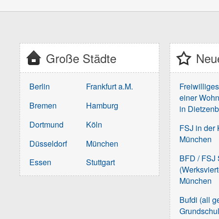
Große Städte
Neue
Berlin
Frankfurt a.M.
Freiwillige
einer Wohn
Bremen
Hamburg
in Dietzen
Dortmund
Köln
FSJ in der 
München
Düsseldorf
München
BFD / FSJ S
Essen
Stuttgart
(Werksvier
München
Bufdi (all 
Grundschu