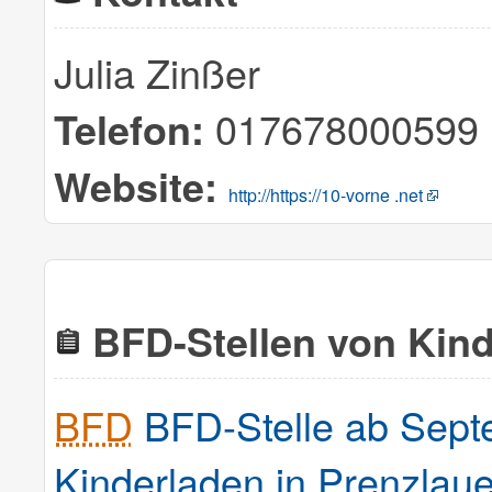
Julia Zinßer
017678000599
Telefon:
Website:
http://https://10-vorne .net
BFD-Stellen von Kind
BFD
BFD-Stelle ab Sept
Kinderladen in Prenzlau