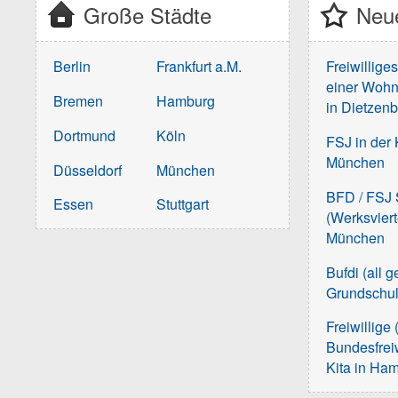
Große Städte
Neue
Berlin
Frankfurt a.M.
Freiwillige
einer Wohn
Bremen
Hamburg
in Dietzen
Dortmund
Köln
FSJ in der 
München
Düsseldorf
München
BFD / FSJ S
Essen
Stuttgart
(Werksvier
München
Bufdi (all 
Grundschu
Freiwillige 
Bundesfreiw
Kita in Ha