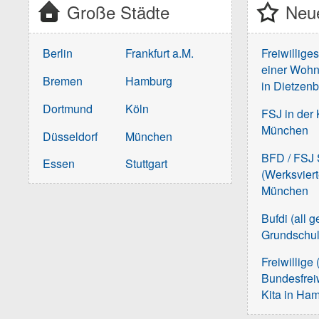
Große Städte
Neue
Berlin
Frankfurt a.M.
Freiwillige
einer Wohn
Bremen
Hamburg
in Dietzen
Dortmund
Köln
FSJ in der 
München
Düsseldorf
München
BFD / FSJ S
Essen
Stuttgart
(Werksvier
München
Bufdi (all 
Grundschu
Freiwillige 
Bundesfreiw
Kita in Ha