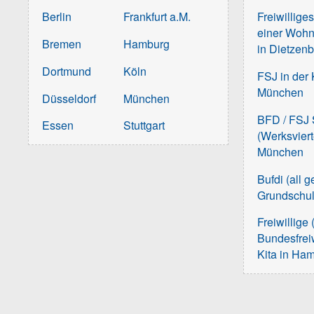
Berlin
Frankfurt a.M.
Freiwillige
einer Wohn
Bremen
Hamburg
in Dietzen
Dortmund
Köln
FSJ in der 
München
Düsseldorf
München
BFD / FSJ S
Essen
Stuttgart
(Werksvier
München
Bufdi (all 
Grundschu
Freiwillige 
Bundesfreiw
Kita in Ha