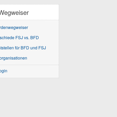
Wegweiser
rdenwegweiser
schiede FSJ vs. BFD
tstellen für BFD und FSJ
organisationen
ogin