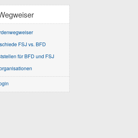
Wegweiser
rdenwegweiser
schiede FSJ vs. BFD
tstellen für BFD und FSJ
organisationen
ogin