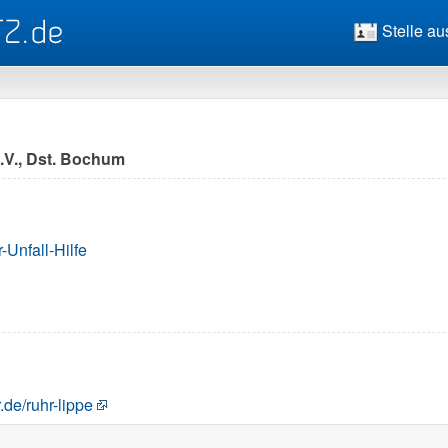
Stelle au
e.V., Dst. Bochum
-Unfall-Hilfe
.de/ruhr-lippe